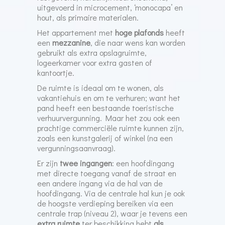
uitgevoerd in microcement, ‘monocapa’ en
hout, als primaire materialen.
Het appartement met
hoge plafonds
heeft
een
mezzanine
, die naar wens kan worden
gebruikt als extra opslagruimte,
logeerkamer voor extra gasten of
kantoortje.
De ruimte is ideaal om te wonen, als
vakantiehuis en om te verhuren; want het
pand heeft een bestaande toeristische
verhuurvergunning. Maar het zou ook een
prachtige commerciële ruimte kunnen zijn,
zoals een kunstgalerij of winkel (na een
vergunningsaanvraag).
Er zijn
twee ingangen
: een hoofdingang
met directe toegang vanaf de straat en
een andere ingang via de hal van de
hoofdingang. Via de centrale hal kun je ook
de hoogste verdieping bereiken via een
centrale trap (niveau 2), waar je tevens een
extra ruimte
ter beschikking hebt
als