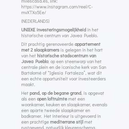
milescasa.es, link:
https://www.instagram.com/reel/C-
mvXTXo5Ee/
(NEDERLANDS)
UNIEKE investeringsmogelijkheid
in het
historische centrum van Javea Pueblo.
Dit prachtig gerenoveerde
appartement
met 2 slaapkamers
is gelegen in het hart
van het
historische stadscentrum van
Javea Pueblo
; op een steenworp van het
centrale plein en de iconische kerk van San
Bartolomé of “Iglesia Fortaleza”, wat dit
een echte opportuniteit voor investeerders
maakt.
Het
pand, op de begane grond
, is opgevat
als een
open loftruimte
met een
woonkamer, keuken en slaapkamer, evenals
een aparte tweede slaapkamer en
badkamer. Het interieur is uitgevoerd in
een prachtige
mediterrane stijl
met
rustgevend, natuurlijk kleurenschema,