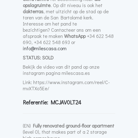
opslagruimte
. Op dit niveau is ook het
dakterras
, met uitzicht op de stad op de
toren van de San Bartolomé kerk.
Interesse om het pand te
bezichtigen? Contacteer ons om een
afspraak te maken
WhatsApp
+34 622 548
690, +34 622 548 693 or
info@milescasa.com
STATUS: SOLD
Bekijk de video van dit pand op onze
instagram pagina milescasa.es
Link: https://www.instagram.com/reel/C-
mvXTXo5Ee/
Referentie: MCJAV0LT24
(EN)
Fully renovated ground-floor apartment
(level 0), that makes part of a 2 storage
high corner house.